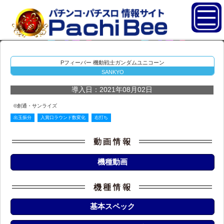
Pフィーバー 機動戦士ガンダムユニコーン
SANKYO
導入日：2021年08月02日
©創通・サンライズ
出玉振分
入賞口ラウンド数変化
右打ち
機種動画
基本スペック