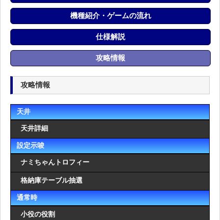
機種紹介・ゲームの流れ
仕様解説
攻略情報
攻略情報
天井
天井詳細
設定示唆
ナミちゃんトロフィー
格納庫テーブル抽選
通常時
小役の役割