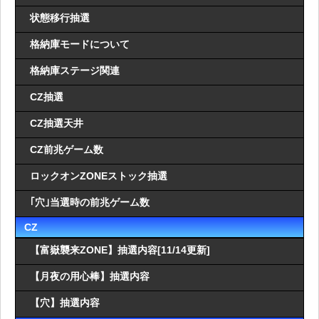
状態移行抽選
格納庫モードについて
格納庫ステージ関連
CZ抽選
CZ抽選天井
CZ前兆ゲーム数
ロックオンZONEストック抽選
｢穴｣当選時の前兆ゲーム数
CZ
【富嶽襲来ZONE】抽選内容[11/14更新]
【月夜の用心棒】抽選内容
【穴】抽選内容