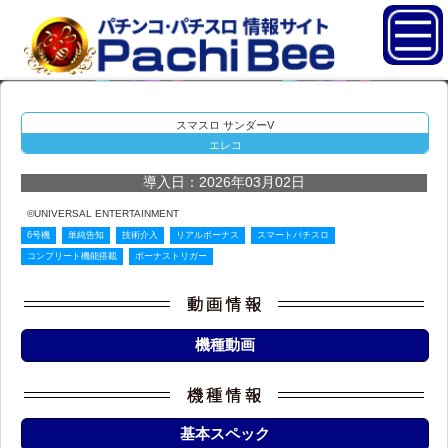
スマスロ サンダーV
エレコ
導入日：2026年03月02日
©UNIVERSAL ENTERTAINMENT
6号機
単純告知
技術介入
リアルボーナス
スマートパチスロ
コンプリート機能搭載
ボーナストリガー
機種動画
基本スペック