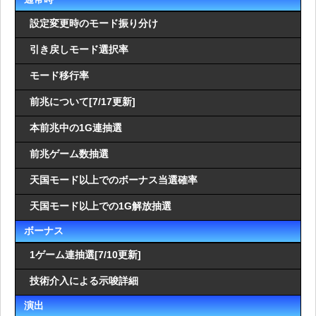
設定変更時のモード振り分け
引き戻しモード選択率
モード移行率
前兆について[7/17更新]
本前兆中の1G連抽選
前兆ゲーム数抽選
天国モード以上でのボーナス当選確率
天国モード以上での1G解放抽選
ボーナス
1ゲーム連抽選[7/10更新]
技術介入による示唆詳細
演出