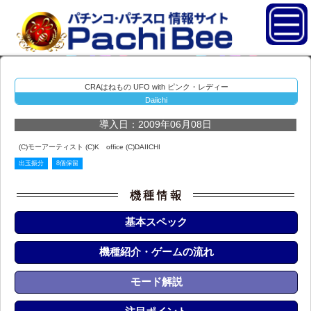
CRAはねもの UFO with ピンク・レディー
Daiichi
導入日：2009年06月08日
(C)モーアーティスト (C)K office (C)DAIICHI
出玉振分
8個保留
基本スペック
機種紹介・ゲームの流れ
モード解説