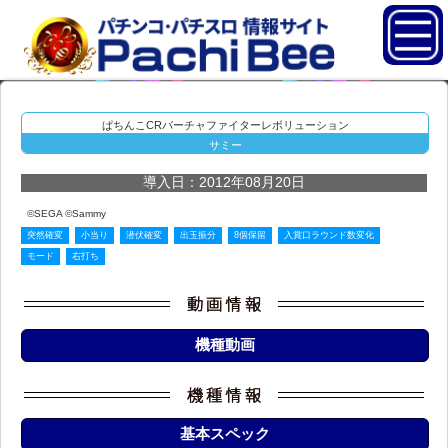
ぱちんこCRバーチャファイターレボリューション
サミー
導入日：2012年08月20日
©SEGA ©Sammy
突然確変
小当り
潜伏確変
出玉振分
8個保留
入賞口ラウンド数変化
モード
右打ち
機種動画
基本スペック