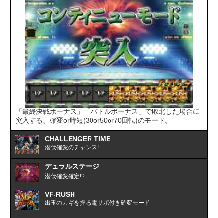
「最終決戦ボーナス」「バトルボーナス」で敗北した場合に
突入する、確変or時短(30or50or70回転)のモード。
CHALLENGER TIME
潜伏確変のチャンス!
デュラルステージ
潜伏確変確定!?
VF-RUSH
出玉のカギを握る電サポ付き確変モード