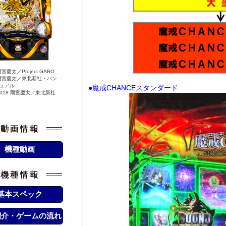
雨宮慶太／Project GARO
6 雨宮慶太／東北新社・バン
ュアル
●魔戒CHANCEスタンダード
-2018 雨宮慶太／東北新社
機種動画
基本スペック
紹介・ゲームの流れ