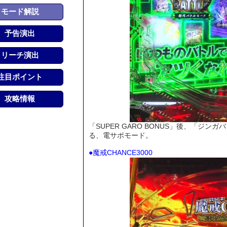
モード解説
予告演出
リーチ演出
注目ポイント
攻略情報
「SUPER GARO BONUS」後、「ジン
る、電サポモード。
●魔戒CHANCE3000