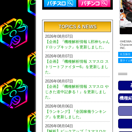
TOPICS & NEWS
2026年08月07日
【企画】『機種解析情報 L邪神ちゃん
©HEIWA
Charact
ドロップキック』を更新しました。
INC.
出玉振分
2026年08月07日
遊タイム
【企画】『機種解析情報 スマスロ ス
トリートファイター6』を更新しまし
た。
2026年08月07日
【企画】『機種解析情報 スマスロ や
じきた道中記参る！』を更新しまし
た。
機種
2026年08月06日
【ランキング】『全国稼働ランキン
グ』を更新しました。
2026年08月04日
【解析】ピックアップ『スマスロケ