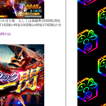
大当り後、もしくは低確率250回転消化
6回転+時短100回転or時短379回転のモ
)時のみ