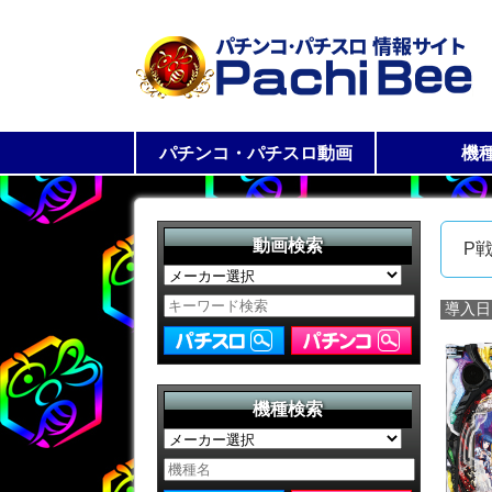
パチンコ・パチスロ動画
機
パチスロ動画一覧
パチンコ動画一覧
パチス
パチン
動画検索
P戦
導入日
機種検索