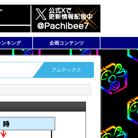
ランキング
企画コンテンツ
スランキング
ランキング
ラム
機種解析情報
WEB 漫画
アムテックス