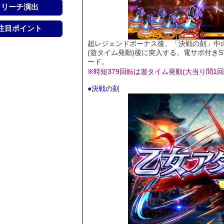
リーチ演出
注目ポイント
超レジェンドボーナス後、「決戦の刻」中の
(遊タイム発動)後に突入する、電サポ付きST1
ード。
※時短379回転は遊タイム発動(大当り間1回
●決戦の刻