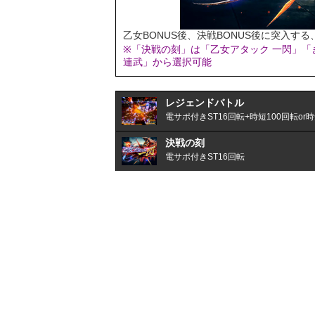
乙女BONUS後、決戦BONUS後に突入する
※「決戦の刻」は「乙女アタック 一閃」「
連武」から選択可能
レジェンドバトル
電サポ付きST16回転+時短100回転or時
決戦の刻
電サポ付きST16回転