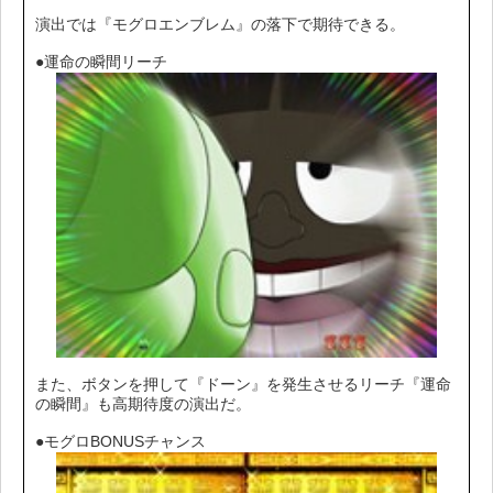
演出では『モグロエンブレム』の落下で期待できる。
●運命の瞬間リーチ
また、ボタンを押して『ドーン』を発生させるリーチ『運命
の瞬間』も高期待度の演出だ。
●モグロBONUSチャンス