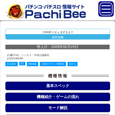
CRA笑ゥせぇるすまんY
奥村遊機
導入日：2009年06月29日
(C)藤子(A)・シンエイ・中央公論新社
(C)OKUMURA
ST
出玉振分
8個保留
入賞口ラウンド数変化
右打ち
基本スペック
機種紹介・ゲームの流れ
モード解説