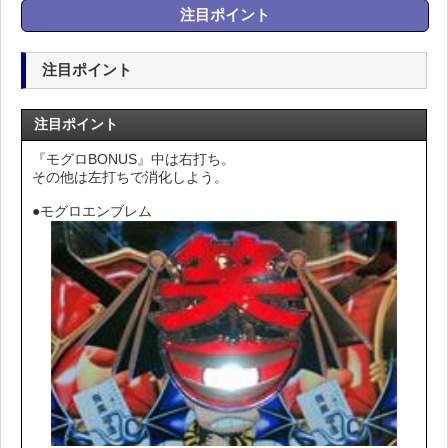
注目ポイント
注目ポイント
注目ポイント
『モグロBONUS』中は右打ち。
その他は左打ちで消化しよう。
●モグロエンブレム