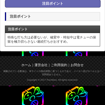
注目ポイント
注目ポイント
注目ポイント
特殊な打ち方は必要ないが、確変中・時短中は電チューの保
留を極力切らさない連続打ちがおすすめ。
ホーム
｜
運営会社
｜
ご利用規約
｜
お問合せ
掲載されている数値は、本サイトの独自調査に基づくものであり、メーカー及びホールとは一
切関係ありません。
Copyright © 2017 Pachibee. All rights reserved.