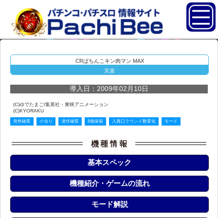
CRぱちんこキン肉マン MAX
京楽
導入日：2009年02月10日
(C)ゆでたまご/集英社・東映アニメーション
(C)KYORAKU
突然確変
小当り
潜伏確変
8個保留
入賞口ラウンド数変化
モード
基本スペック
機種紹介・ゲームの流れ
モード解説