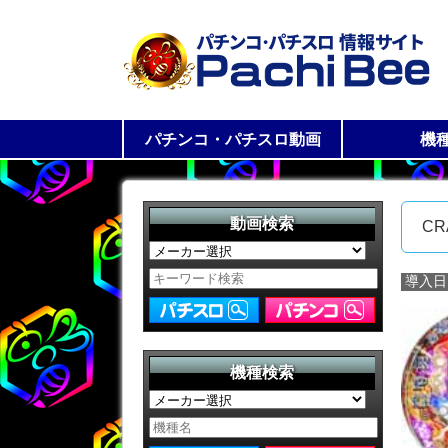
パチンコ・パチスロ動画
機
パチスロ動画一覧
パチンコ動画一覧
パチス
パチン
動画検索
C
導入日
機種検索