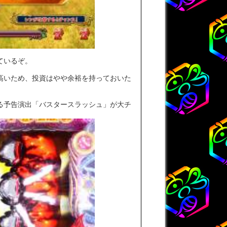
ているぞ。
高いため、投資はやや余裕を持っておいた
る予告演出「バスタースラッシュ」が大チ