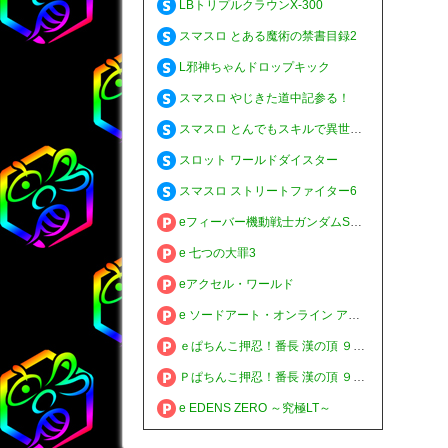
LBトリプルクラウンX-300
スマスロ とある魔術の禁書目録2
L邪神ちゃんドロップキック
スマスロ やじきた道中記参る！
スマスロ とんでもスキルで異世界放浪メシ
スロット ワールドダイスター
スマスロ ストリートファイター6
eフィーバー機動戦士ガンダムSEED クライマックス
e 七つの大罪3
eアクセル・ワールド
e ソードアート・オンライン アリシゼーション 夜空
ｅぱちんこ押忍！番長 漢の頂 ９９ver.
Ｐぱちんこ押忍！番長 漢の頂 ９９ver.
e EDENS ZERO ～究極LT～