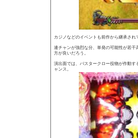
カジノなどのイベントも前作から継承され
連チャンが強烈な分、単発の可能性が若干
方が良いだろう。
演出面では、バスタークロー役物が作動す
ャンス。