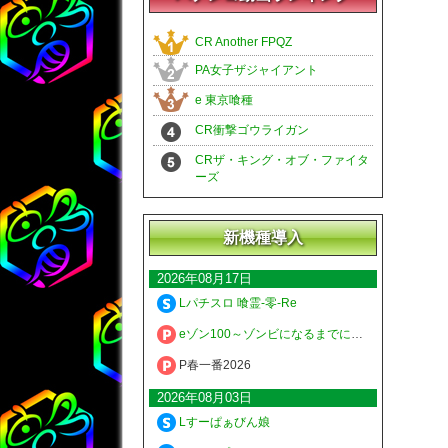
CR Another FPQZ
PA女子ザジャイアント
e 東京喰種
CR衝撃ゴウライガン
CRザ・キング・オブ・ファイタ
ーズ
新機種導入
2026年08月17日
Lパチスロ 喰霊-零-Re
eゾン100～ゾンビになるまでにしたい100のこと～
P春一番2026
2026年08月03日
Lすーぱぁびん娘