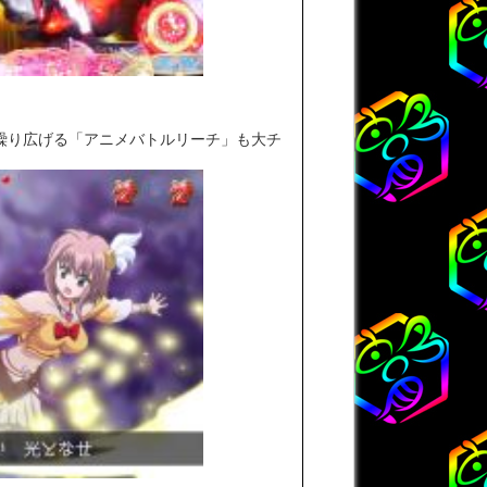
繰り広げる「アニメバトルリーチ」も大チ