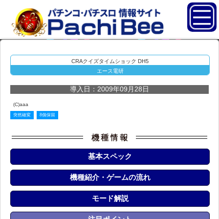
CRAクイズタイムショック DH5
エース電研
導入日：2009年09月28日
(C)aaa
突然確変
8個保留
基本スペック
機種紹介・ゲームの流れ
モード解説