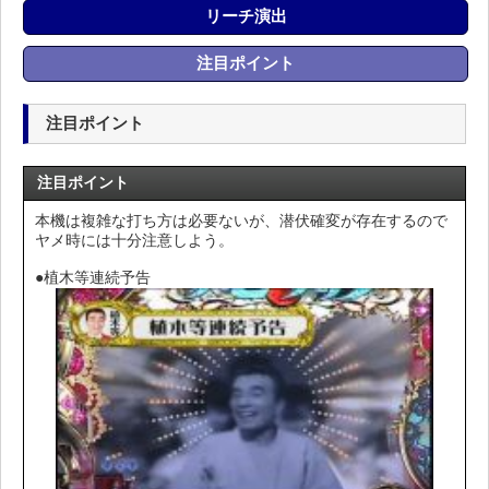
リーチ演出
注目ポイント
注目ポイント
注目ポイント
本機は複雑な打ち方は必要ないが、潜伏確変が存在するので
ヤメ時には十分注意しよう。
●植木等連続予告