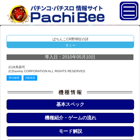
ぱちんこCR野球狂の詩
サミー
導入日：2010年05月10日
(C)水島新司
(C)Sammy CORPORATION ALL RIGHTS RESERVED.
潜伏確変
8個保留
基本スペック
機種紹介・ゲームの流れ
モード解説