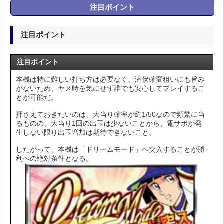
注目ポイント
注目ポイント
注目ポイント
本機は特に難しい打ち方は必要なく、潜伏確変狙いにも旨み
がないため、ヤメ時を気にせず誰でも安心してプレイするこ
とが可能だ。
押さえておきたいのは、大当り確率が約1/50なので頻繁に当
るものの、大当り1回の出玉は少ないことから、電サポが発
生しない限り出玉増加は期待できないこと。
したがって、本機は「ドリームモード」へ突入することが勝
利への絶対条件となる。