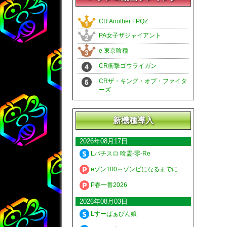
CR Another FPQZ
PA女子ザジャイアント
e 東京喰種
CR衝撃ゴウライガン
CRザ・キング・オブ・ファイタ
ーズ
新機種導入
2026年08月17日
Lパチスロ 喰霊-零-Re
eゾン100～ゾンビになるまでにしたい100のこと～
P春一番2026
2026年08月03日
Lすーぱぁびん娘