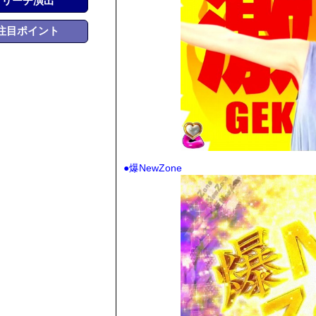
リーチ演出
注目ポイント
●爆NewZone