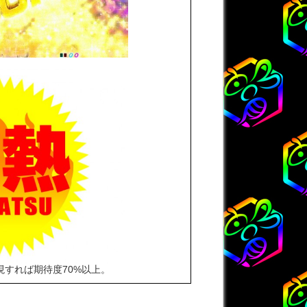
現すれば期待度70%以上。