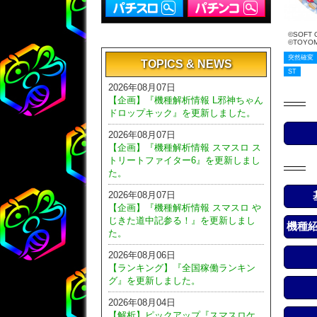
©SOFT 
©TOYO
突然確変
TOPICS & NEWS
ST
2026年08月07日
【企画】『機種解析情報 L邪神ちゃん
ドロップキック』を更新しました。
2026年08月07日
【企画】『機種解析情報 スマスロ ス
トリートファイター6』を更新しまし
た。
2026年08月07日
【企画】『機種解析情報 スマスロ や
じきた道中記参る！』を更新しまし
機種
た。
2026年08月06日
【ランキング】『全国稼働ランキン
グ』を更新しました。
2026年08月04日
【解析】ピックアップ『スマスロケ