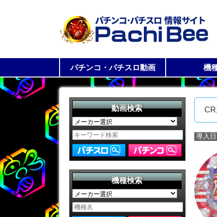
パチンコ・パチスロ動画
機
パチスロ動画一覧
パチンコ動画一覧
パチス
パチン
動画検索
C
導入日
機種検索