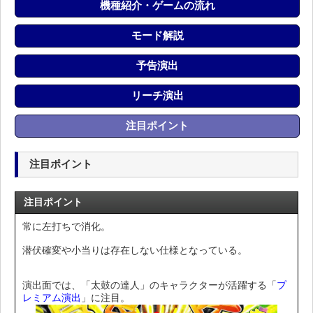
機種紹介・ゲームの流れ
モード解説
予告演出
リーチ演出
注目ポイント
注目ポイント
注目ポイント
常に左打ちで消化。
潜伏確変や小当りは存在しない仕様となっている。
演出面では、「太鼓の達人」のキャラクターが活躍する「
プ
レミアム演出
」に注目。