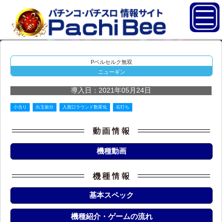
Pベルセルク無双
ニューギン
導入日：2021年05月24日
小当り
出玉振分
入賞口ラウンド数変化
右打ち
機種動画
基本スペック
機種紹介・ゲームの流れ