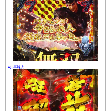
●狂喜解放