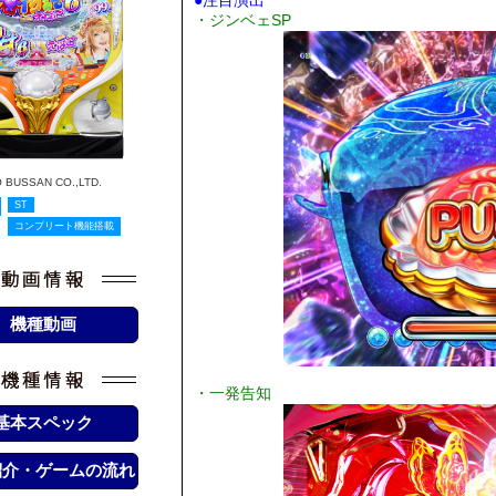
●注目演出
・ジンベェSP
 BUSSAN CO.,LTD.
ST
コンプリート機能搭載
機種動画
・一発告知
基本スペック
紹介・ゲームの流れ