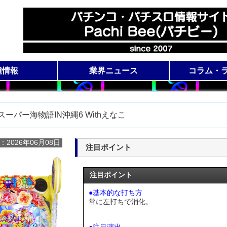
種情報
業界ニュース
コラム・
ロ機種一覧
コ機種一覧
展示会ニュース
新機種導入日
動画アクセ
全国稼働
コ
スーパー海物語IN沖縄6 Withえなこ
：2026年06月08日
注目ポイント
注目ポイント
●基本的な打ち方
常に左打ちで消化。