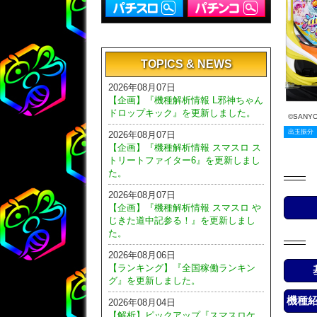
TOPICS & NEWS
2026年08月07日
【企画】『機種解析情報 L邪神ちゃん
ドロップキック』を更新しました。
©SANYO
出玉振分
2026年08月07日
【企画】『機種解析情報 スマスロ ス
トリートファイター6』を更新しまし
た。
2026年08月07日
【企画】『機種解析情報 スマスロ や
じきた道中記参る！』を更新しまし
た。
2026年08月06日
【ランキング】『全国稼働ランキン
グ』を更新しました。
機種
2026年08月04日
【解析】ピックアップ『スマスロケ