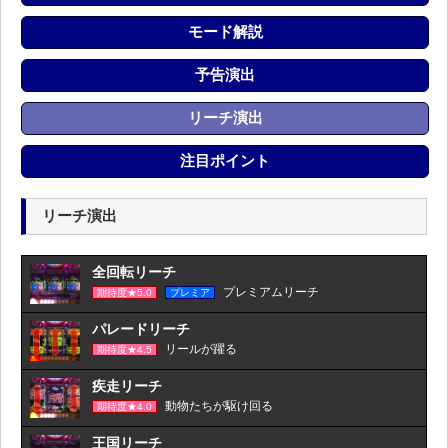
モード解説
予告演出
リーチ演出
注目ポイント
リーチ演出
全回転リーチ
プレミアムリーチ
期待度★5.0
プレミア
パレードリーチ
リールが躍る
期待度★4.5
疾走リーチ
動物たちが駆け回る
期待度★4.0
王国リーチ