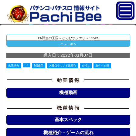
PA野生の王国～どらむサファリ～ 99Ver.
ニューギン
導入日：2022年03月07日
ST
出玉振分
8個保留
入賞口ラウンド数変化
右打ち
遊タイム機
機種動画
基本スペック
機種紹介・ゲームの流れ