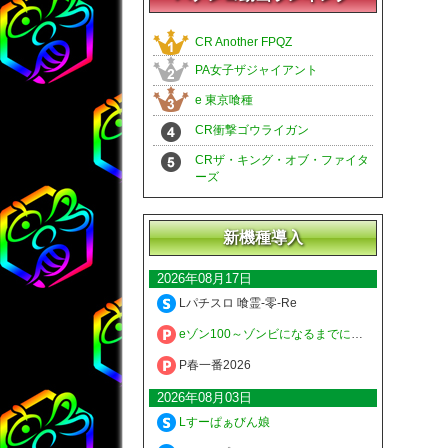
CR Another FPQZ
PA女子ザジャイアント
e 東京喰種
CR衝撃ゴウライガン
CRザ・キング・オブ・ファイタ
ーズ
新機種導入
2026年08月17日
Lパチスロ 喰霊-零-Re
eゾン100～ゾンビになるまでにしたい100のこと～
P春一番2026
2026年08月03日
Lすーぱぁびん娘