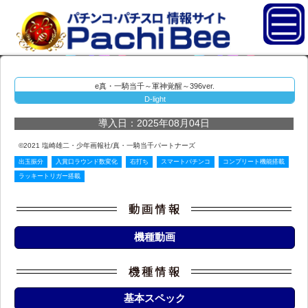
e真・一騎当千～軍神覚醒～396ver.
D-light
導入日：2025年08月04日
©2021 塩崎雄二・少年画報社/真・一騎当千パートナーズ
出玉振分
入賞口ラウンド数変化
右打ち
スマートパチンコ
コンプリート機能搭載
ラッキートリガー搭載
機種動画
基本スペック