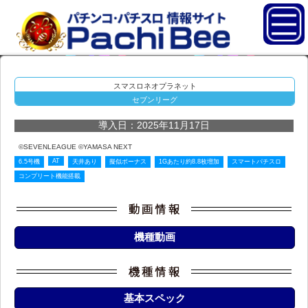
スマスロネオプラネット
セブンリーグ
導入日：2025年11月17日
©SEVENLEAGUE ©YAMASA NEXT
AT
6.5号機
天井あり
擬似ボーナス
1Gあたり約8.8枚増加
スマートパチスロ
コンプリート機能搭載
機種動画
基本スペック