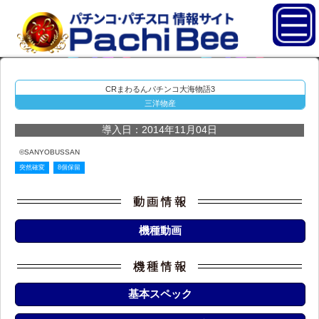
CRまわるんパチンコ大海物語3
三洋物産
導入日：2014年11月04日
©SANYOBUSSAN
突然確変
8個保留
機種動画
基本スペック