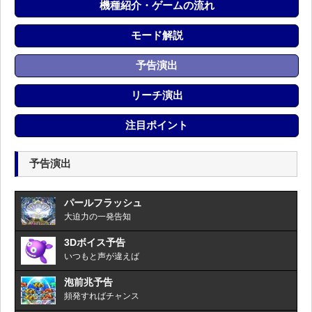
機種紹介・ゲームの流れ
モード解説
予告演出
リーチ演出
注目ポイント
予告演出
パールフラッシュ
大迫力の一発告知
3Dボイス予告
いつもと声が違えば
泡前兆予告
頻発すればチャンス