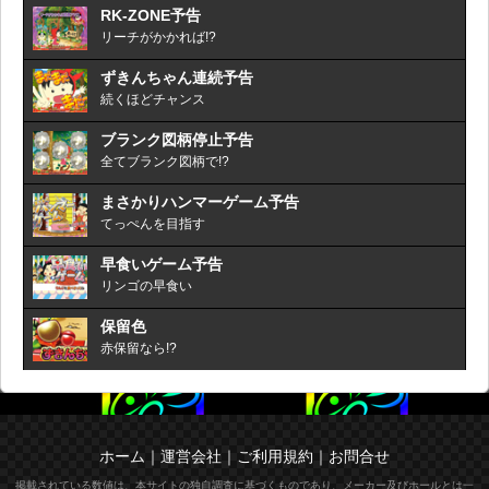
RK-ZONE予告
リーチがかかれば!?
ずきんちゃん連続予告
続くほどチャンス
ブランク図柄停止予告
全てブランク図柄で!?
まさかりハンマーゲーム予告
てっぺんを目指す
早食いゲーム予告
リンゴの早食い
保留色
赤保留なら!?
ホーム
｜
運営会社
｜
ご利用規約
｜
お問合せ
掲載されている数値は、本サイトの独自調査に基づくものであり、メーカー及びホールとは一