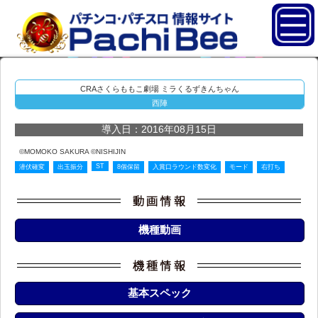
CRAさくらももこ劇場 ミラくるずきんちゃん
西陣
導入日：2016年08月15日
©MOMOKO SAKURA ©NISHIJIN
ST
潜伏確変
出玉振分
8個保留
入賞口ラウンド数変化
モード
右打ち
機種動画
基本スペック