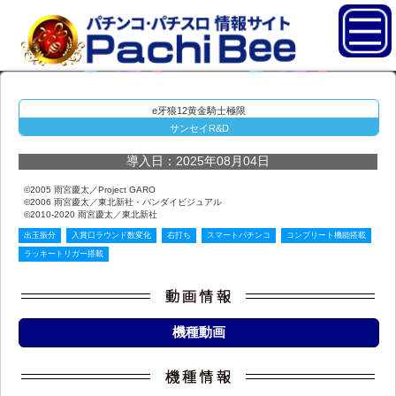
e牙狼12黄金騎士極限
サンセイR&D
導入日：2025年08月04日
©2005 雨宮慶太／Project GARO
©2006 雨宮慶太／東北新社・バンダイビジュアル
©2010-2020 雨宮慶太／東北新社
出玉振分
入賞口ラウンド数変化
右打ち
スマートパチンコ
コンプリート機能搭載
ラッキートリガー搭載
機種動画