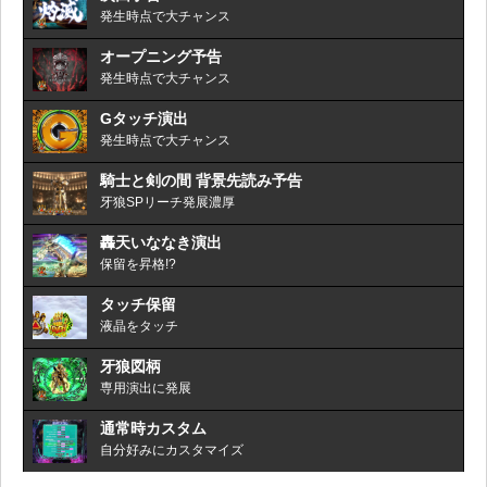
発生時点で大チャンス
オープニング予告
発生時点で大チャンス
Gタッチ演出
発生時点で大チャンス
騎士と剣の間 背景先読み予告
牙狼SPリーチ発展濃厚
轟天いななき演出
保留を昇格!?
タッチ保留
液晶をタッチ
牙狼図柄
専用演出に発展
通常時カスタム
自分好みにカスタマイズ