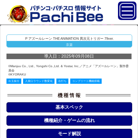
P アズールレーン THE ANIMATION 異次元トリガー 79ver.
京楽
導入日：2025年09月08日
©Manjuu Co., Ltd., Yongshi Co.,Ltd. & Yostar, Inc.／アニメ「アズールレーン」製作委
員会
©KYORAKU
出玉振分
入賞口ラウンド数変化
右打ち
コンプリート機能搭載
基本スペック
機種紹介・ゲームの流れ
モード解説