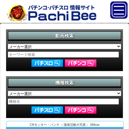
動画検索
機種検索
CRモンキー・パンチ ～漫画活動大写真～ 399ver.