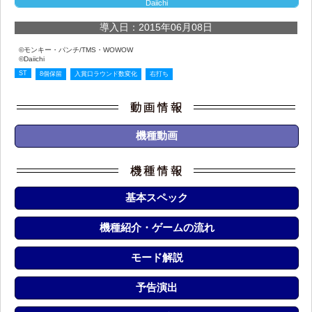
Daiichi
導入日：2015年06月08日
©モンキー・パンチ/TMS・WOWOW
©Daiichi
ST
8個保留
入賞口ラウンド数変化
右打ち
機種動画
基本スペック
機種紹介・ゲームの流れ
モード解説
予告演出