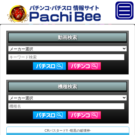
動画検索
機種検索
CRバスタード!! -暗黒の破壊神-