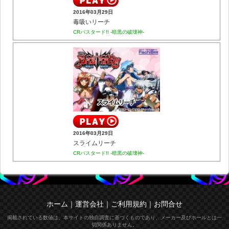
2016年03月29日
毒吸いリーチ
CRバスタード!! -暗黒の破壊神-
2016年03月29日
スライムリーチ
CRバスタード!! -暗黒の破壊神-
ホーム
｜
運営会社
｜
ご利用規約
｜
お問合せ
掲載されている数値は、本サイトの独自調査に基づくものであり、メーカー及びホールとは一
切関係ありません。