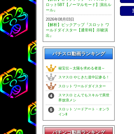
ロット5BT【ノーマルモード】演出ル
ール』
2026年08月03日
【解析】ピックアップ『スロット ワ
ールドダイスター【通常時】示唆演
出』
パチスロ動画ランキング
秘宝伝～太陽を求める者達～
スマスロ やじきた道中記参る！
スロット ワールドダイスター
スマスロ とんでもスキルで異世
界放浪メシ
スロット ソードアート・オンラ
インⅡ
パチンコ動画ランキング