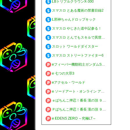
LBトリプルクラウンX-300
スマスロ とある魔術の禁書目録2
L邪神ちゃんドロップキック
スマスロ やじきた道中記参る！
スマスロ とんでもスキルで異世界放浪メシ
スロット ワールドダイスター
スマスロ ストリートファイター6
eフィーバー機動戦士ガンダムSEED クライマックス
e 七つの大罪3
eアクセル・ワールド
e ソードアート・オンライン アリシゼーション 夜空
ｅぱちんこ押忍！番長 漢の頂 ９９ver.
Ｐぱちんこ押忍！番長 漢の頂 ９９ver.
e EDENS ZERO ～究極LT～