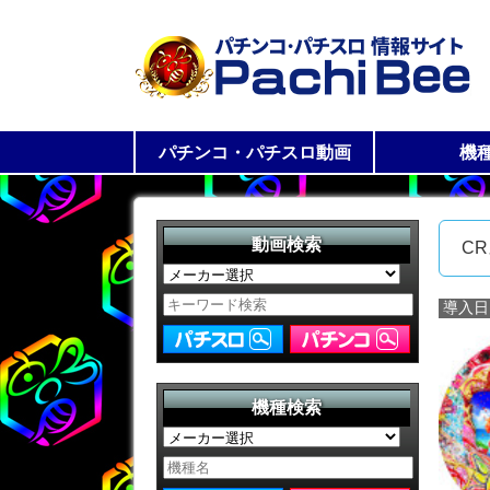
パチンコ・パチスロ動画
機
パチスロ動画一覧
パチンコ動画一覧
パチス
パチン
動画検索
CR
導入日
機種検索