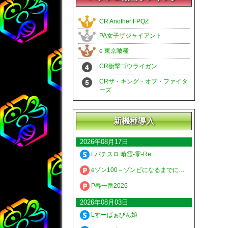
CR Another FPQZ
PA女子ザジャイアント
e 東京喰種
CR衝撃ゴウライガン
CRザ・キング・オブ・ファイタ
ーズ
新機種導入
2026年08月17日
Lパチスロ 喰霊-零-Re
eゾン100～ゾンビになるまでにしたい100のこと～
P春一番2026
2026年08月03日
Lすーぱぁびん娘