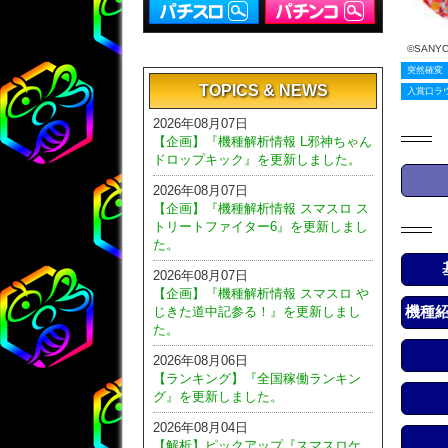
©SANY
突然確変
TOPICS & NEWS
入賞口ラ
2026年08月07日
【企画】『機種解析情報 L邪神ちゃん
ドロップキック』を更新しました。
2026年08月07日
【企画】『機種解析情報 スマスロ ス
トリートファイター6』を更新しまし
た。
2026年08月07日
【企画】『機種解析情報 スマスロ や
機種
じきた道中記参る！』を更新しまし
た。
2026年08月06日
【ランキング】『全国稼働ランキン
グ』を更新しました。
2026年08月04日
【解析】ピックアップ『スマスロケ