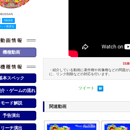
OBUSSAN
8個保留
ウンド数変化
機種動画
【注意
・紹介している動画に著作権や肖像権などの問題が
に、リンク削除などの対応を行います。
基本スペック
ツイート
紹介・ゲームの流れ
モード解説
関連動画
予告演出
リーチ演出