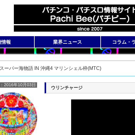
種情報
業界ニュース
コラム・
ロ機種一覧
コ機種一覧
展示会ニュース
新機種導入日
動画アクセ
全国稼働
コ
スーパー海物語 IN 沖縄4 マリンシェル枠(MTC)
：2016年10月03日
ウリンチャージ