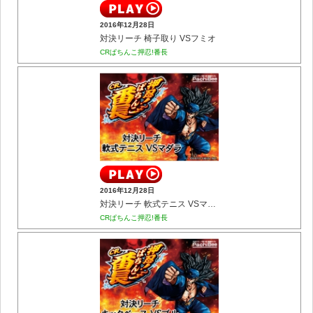
2016年12月28日
対決リーチ 椅子取り VSフミオ
CRぱちんこ押忍!番長
2016年12月28日
対決リーチ 軟式テニス VSマダラ
CRぱちんこ押忍!番長