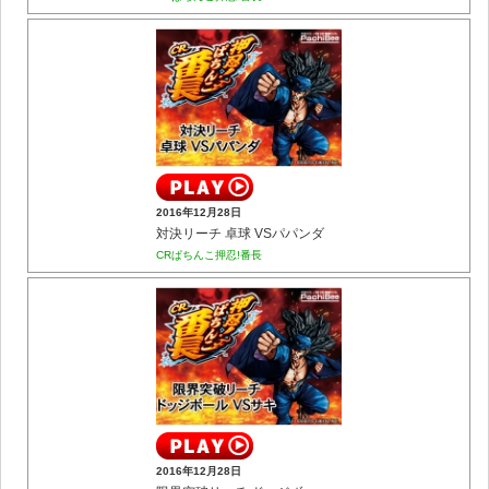
2016年12月28日
対決リーチ 卓球 VSパパンダ
CRぱちんこ押忍!番長
2016年12月28日