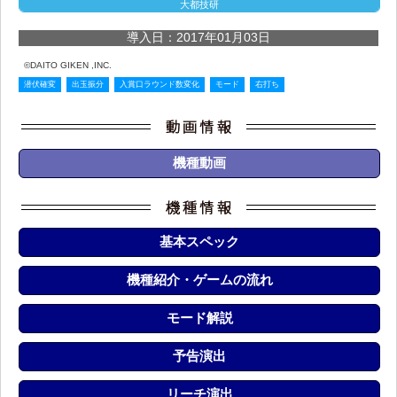
大都技研
導入日：2017年01月03日
©DAITO GIKEN ,INC.
潜伏確変
出玉振分
入賞口ラウンド数変化
モード
右打ち
機種動画
基本スペック
機種紹介・ゲームの流れ
モード解説
予告演出
リーチ演出