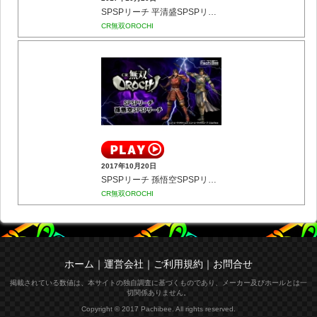
SPSPリーチ 平清盛SPSPリーチ
CR無双OROCHI
2017年10月20日
SPSPリーチ 孫悟空SPSPリーチ
CR無双OROCHI
ホーム
｜
運営会社
｜
ご利用規約
｜
お問合せ
掲載されている数値は、本サイトの独自調査に基づくものであり、メーカー及びホールとは一
切関係ありません。
Copyright © 2017 Pachibee. All rights reserved.