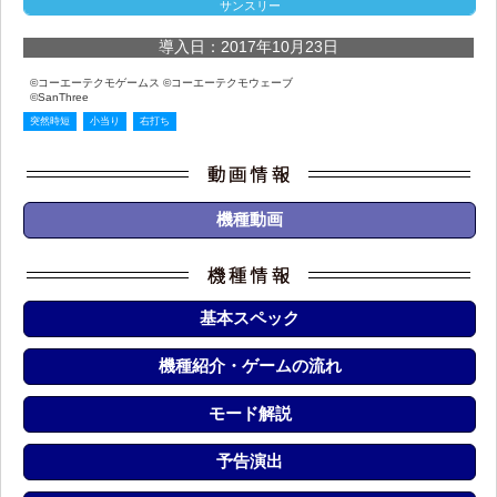
サンスリー
導入日：2017年10月23日
©コーエーテクモゲームス ©コーエーテクモウェーブ
©SanThree
突然時短
小当り
右打ち
機種動画
基本スペック
機種紹介・ゲームの流れ
モード解説
予告演出