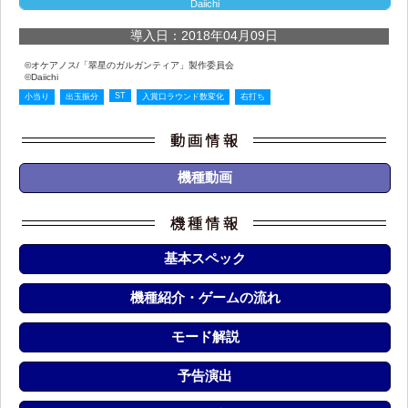
Daiichi
導入日：2018年04月09日
©オケアノス/「翠星のガルガンティア」製作委員会
©Daiichi
ST
小当り
出玉振分
入賞口ラウンド数変化
右打ち
機種動画
基本スペック
機種紹介・ゲームの流れ
モード解説
予告演出