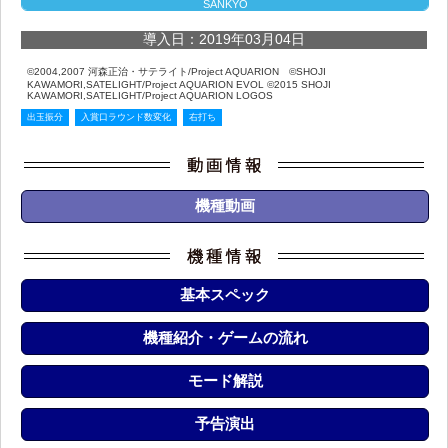
SANKYO
導入日：2019年03月04日
©2004,2007 河森正治・サテライト/Project AQUARION ©SHOJI
KAWAMORI,SATELIGHT/Project AQUARION EVOL ©2015 SHOJI
KAWAMORI,SATELIGHT/Project AQUARION LOGOS
出玉振分
入賞口ラウンド数変化
右打ち
機種動画
基本スペック
機種紹介・ゲームの流れ
モード解説
予告演出