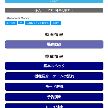
ベルコ
導入日：2019年04月08日
BELLCO/©SYSCOM
ST
出玉振分
入賞口ラウンド数変化
右打ち
機種動画
基本スペック
機種紹介・ゲームの流れ
モード解説
予告演出
リーチ演出