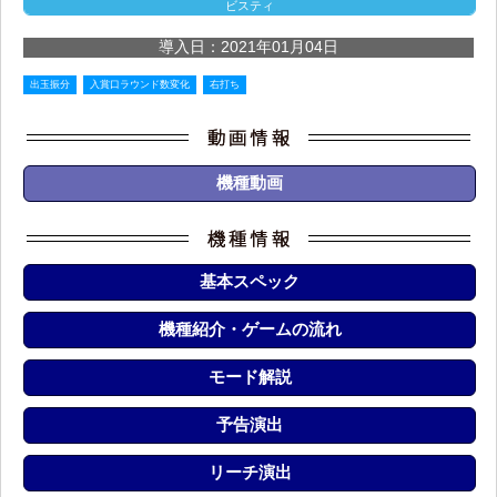
ビスティ
導入日：2021年01月04日
出玉振分
入賞口ラウンド数変化
右打ち
機種動画
基本スペック
機種紹介・ゲームの流れ
モード解説
予告演出
リーチ演出