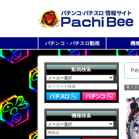
パチンコ・パチスロ動画
機
パチスロ動画一覧
パチンコ動画一覧
パチス
パチン
動画検索
Pめ
導入日
機種検索