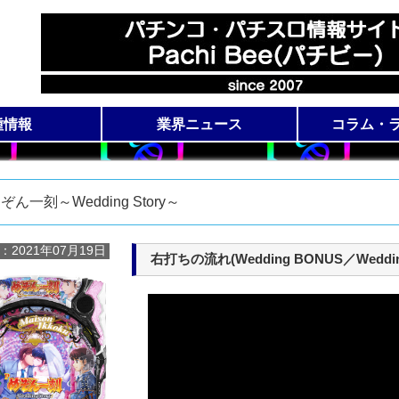
種情報
業界ニュース
コラム・
ロ機種一覧
コ機種一覧
展示会ニュース
新機種導入日
動画アクセ
全国稼働
コ
ぞん一刻～Wedding Story～
：2021年07月19日
右打ちの流れ(Wedding BONUS／Weddin