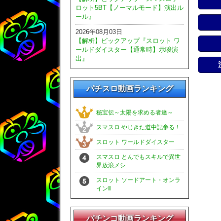
ロット5BT【ノーマルモード】演出ル
ール』
2026年08月03日
【解析】ピックアップ『スロット ワ
ールドダイスター【通常時】示唆演
出』
パチスロ動画ランキング
秘宝伝～太陽を求める者達～
スマスロ やじきた道中記参る！
スロット ワールドダイスター
スマスロ とんでもスキルで異世
界放浪メシ
スロット ソードアート・オンラ
インⅡ
パチンコ動画ランキング