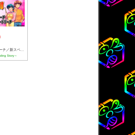
新エピソードリーチ／新スペシャルエピソードリーチ
ng Story～