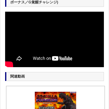
ボーナス／G覚醒チャレンジ)
関連動画