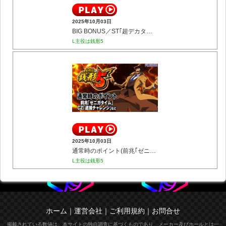
2025年10月03日
BIG BONUS／ST｢超デカタイム｣(BIGジャッジ／ゼニロボBIG BANGなど)
L主役は銭形5
2025年10月03日
通常時のポイント(前兆｢ゼニガタイム｣／CZ｢逮捕チャレンジ｣など)
L主役は銭形5
ホーム
｜
運営会社
｜
ご利用規約
｜
お問合せ
掲載されている数値は、本サイトの独自調査に基づくものであり、メーカー及びホールとは一