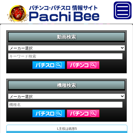
動画検索
機種検索
L主役は銭形5