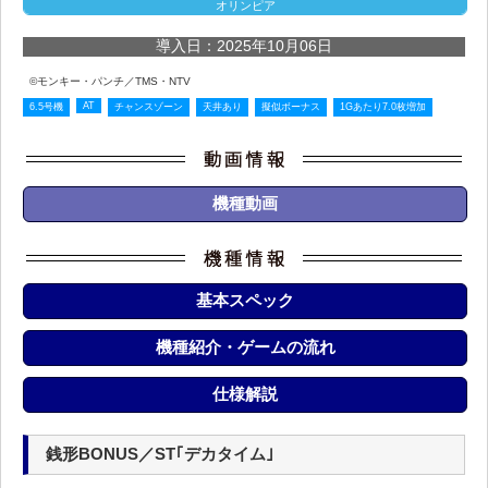
オリンピア
導入日：2025年10月06日
©モンキー・パンチ／TMS・NTV
AT
6.5号機
チャンスゾーン
天井あり
擬似ボーナス
1Gあたり7.0枚増加
機種動画
基本スペック
機種紹介・ゲームの流れ
仕様解説
銭形BONUS／ST｢デカタイム｣