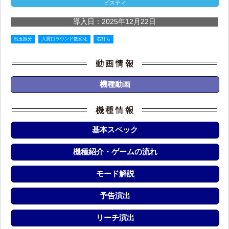
ビスティ
導入日：2025年12月22日
出玉振分
入賞口ラウンド数変化
右打ち
機種動画
基本スペック
機種紹介・ゲームの流れ
モード解説
予告演出
リーチ演出