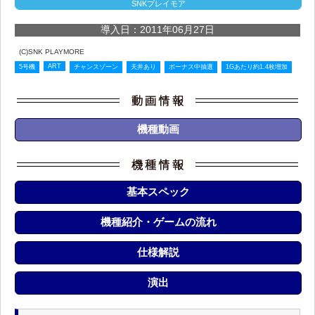
SNKプレイモア
導入日：2011年06月27日
(C)SNK PLAYMORE
ART
5号機
チャンスゾーン
天井あり
ボーナス中抽選
1Gあたり約1.4枚増加
機種動画
基本スペック
機種紹介・ゲームの流れ
仕様解説
演出