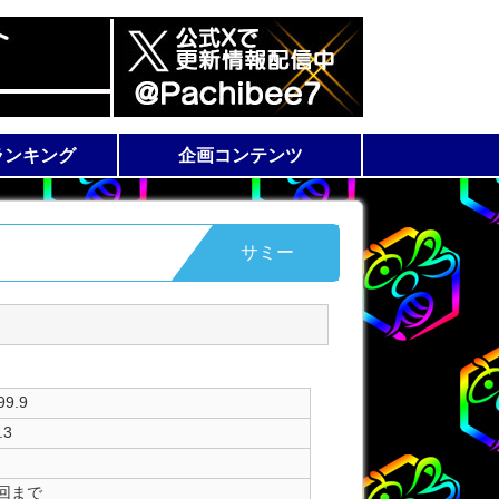
ランキング
企画コンテンツ
スランキング
ランキング
ラム
機種解析情報
WEB 漫画
サミー
9.9
3
次回まで