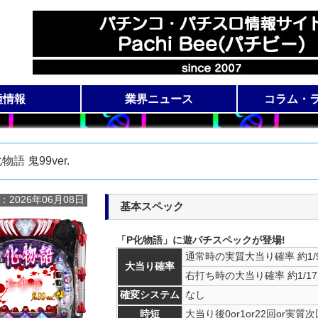
種情報
業界ニュース
コラム・
ロ機種一覧
コ機種一覧
展示会ニュース
新機種導入日
動画アクセ
全国稼働
コ
化物語 鬼99ver.
：2026年06月08日
基本スペック
「P化物語」に遊パチスペックが登場!
通常時の実質大当り確率 約1/9
大当り確率
右打ち時の大当り確率 約1/17.
確変システム
なし
時短
大当り後0or1or22回or実質