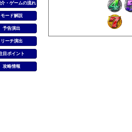
紹介・ゲームの流れ
モード解説
予告演出
リーチ演出
注目ポイント
攻略情報