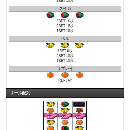
1BET 15枚
スイカ
3BET 10枚
2BET 15枚
1BET 15枚
ベル
3BET 8枚
2BET 15枚
1BET 15枚
リプレイ
REPLAY
リール配列