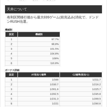
天井について
有利区間移行後から最大699ゲーム(前兆込み)消化で、ドンド
ンRUSH当選。
機械割
設定
機械割
1
97.7%
2
98.9%
3
101.5%
4
104.8%
5
108%
6
110.8%
ボーナス詳細
設定
AT初当り確率
CZ確率(初当り)
1
1/346
1/211.7
2
1/330.7
1/216.2
3
1/301.6
1/225.7
4
1/262.5
1/245.8
5
1/231.3
1/269.5
6
1/221
1/280.6