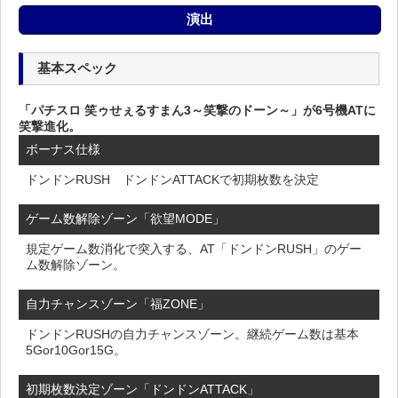
演出
基本スペック
「パチスロ 笑ゥせぇるすまん3～笑撃のドーン～」が6号機ATに
笑撃進化。
ボーナス仕様
ドンドンRUSH ドンドンATTACKで初期枚数を決定
ゲーム数解除ゾーン「欲望MODE」
規定ゲーム数消化で突入する、AT「ドンドンRUSH」のゲー
ム数解除ゾーン。
自力チャンスゾーン「福ZONE」
ドンドンRUSHの自力チャンスゾーン。継続ゲーム数は基本
5Gor10Gor15G。
初期枚数決定ゾーン「ドンドンATTACK」