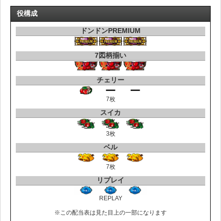
役構成
ドンドンPREMIUM
7図柄揃い
チェリー
7枚
スイカ
3枚
ベル
7枚
リプレイ
REPLAY
※この配当表は見た目上の一部になります