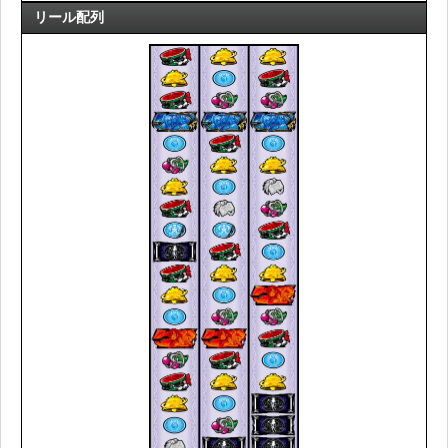
リール配列