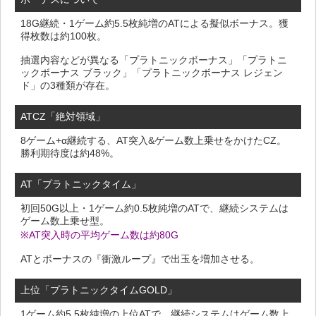
18G継続・1ゲーム約5.5枚純増のATによる擬似ボーナス。獲
得枚数は約100枚。
抽選内容などが異なる「プラトニックボーナス」「プラトニ
ックボーナス ブラック」「プラトニックボーナス レジェン
ド」の3種類が存在。
ATCZ「絶対領域」
8ゲーム+α継続する、AT突入&ゲーム数上乗せをかけたCZ。
勝利期待度は約48%。
AT「プラトニックタイム」
初回50G以上・1ゲーム約0.5枚純増のATで、継続システムは
ゲーム数上乗せ型。
※AT突入時の平均ゲーム数は約80G
ATとボーナスの『衝激ループ』で出玉を増加させる。
上位「プラトニックタイムGOLD」
1ゲーム約5.5枚純増の上位ATで、継続システムはゲーム数上