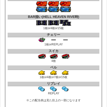
BAR揃い(HELL HEAVEN RIVE時)
1枚or4枚or15枚
チェリー
1枚orREPLAY
スイカ
4枚
ベル
1枚or4枚or7枚or15枚
リプレイ
REPLAY
※この配当表は見た目上の一部になります