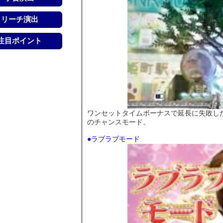
リーチ演出
注目ポイント
ワンセットタイムボーナスで延長に失敗した
のチャンスモード。
●ラブラブモード