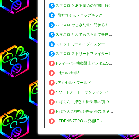
スマスロ とある魔術の禁書目録2
L邪神ちゃんドロップキック
スマスロ やじきた道中記参る！
スマスロ とんでもスキルで異世界放浪メシ
スロット ワールドダイスター
スマスロ ストリートファイター6
eフィーバー機動戦士ガンダムSEED クライマックス
e 七つの大罪3
eアクセル・ワールド
e ソードアート・オンライン アリシゼーション 夜空
ｅぱちんこ押忍！番長 漢の頂 ９９ver.
Ｐぱちんこ押忍！番長 漢の頂 ９９ver.
e EDENS ZERO ～究極LT～