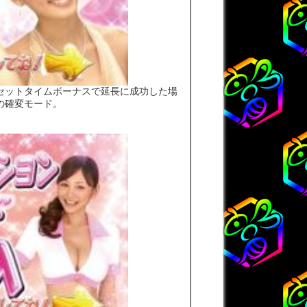
セットタイムボーナスで延長に成功した場
の確変モード。