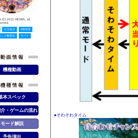
t (C) 2011 HEIWA, all
served.
出玉振分
8個保留
ウンド数変化
モード
機種動画
基本スペック
紹介・ゲームの流れ
●そわそわタイム
モード解説
予告演出