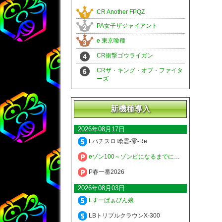
CR Another FPQZ
PA女子ザジャイアント
e 東京喰種
CR衝撃ゴウライガン
CRザ・キング・オブ・ファイタ
ーズ
新機種導入
2026年08月17日
Lパチスロ 喰霊-零-Re
eゾン100～ゾンビになるまでにしたい100のこと～
P春一番2026
2026年08月03日
Lすーぱぁびん娘
LBトリプルクラウンX-300