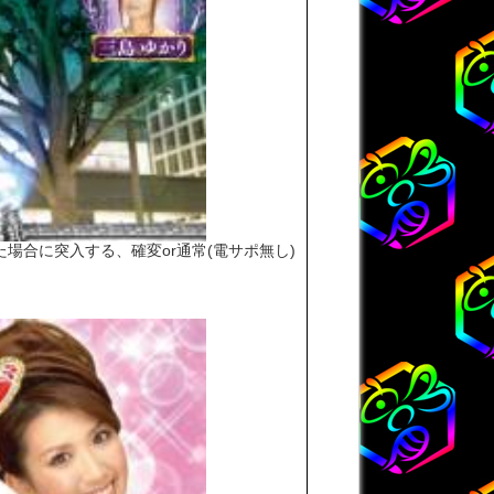
場合に突入する、確変or通常(電サポ無し)