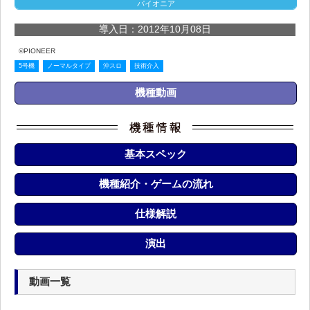
パイオニア
導入日：2012年10月08日
©PIONEER
5号機
ノーマルタイプ
沖スロ
技術介入
機種動画
基本スペック
機種紹介・ゲームの流れ
仕様解説
演出
動画一覧