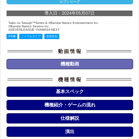
セブンリーグ
導入日：2024年05月07日
Taiko no Tatsujin™Series & ©Bandai Namco Entertainment Inc.
©Bandai Namco Sevens Inc.
©SEVENLEAGUE ©YAMASA NEXT
6号機
ノーマルタイプ
単純告知
機種動画
基本スペック
機種紹介・ゲームの流れ
仕様解説
演出