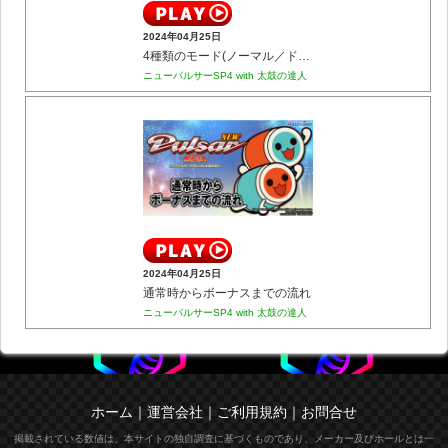
2024年04月25日
4種類のモード(ノーマル／ドット／ウィッチ／お祭り)
ニューパルサーSP4 with 太鼓の達人
2024年04月25日
通常時からボーナスまでの流れ
ニューパルサーSP4 with 太鼓の達人
ホーム
｜
運営会社
｜
ご利用規約
｜
お問合せ
掲載されている数値は、本サイトの独自調査に基づくものであり、メーカー及びホールとは一