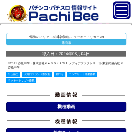
P緋弾のアリア ～緋緋神降臨～ ラッキートリガーVer.
藤商事
導入日：2024年03月04日
©2011 赤松中学・株式会社ＫＡＤＯＫＡＷＡ メディアファクトリー刊/東京武偵高校 ©
赤松中学
出玉振分
入賞口ラウンド数変化
右打ち
コンプリート機能搭載
ラッキートリガー搭載
機種動画