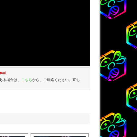
事項】
ある場合は、
こちら
から、ご連絡ください。直ち