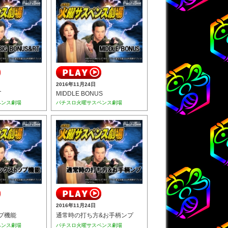
2016年11月24日
T
MIDDLE BONUS
ペンス劇場
パチスロ火曜サスペンス劇場
2016年11月24日
プ機能
通常時の打ち方&お手柄ンプ
ペンス劇場
パチスロ火曜サスペンス劇場