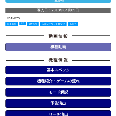
SANKYO
導入日：2018年04月09日
©SANKYO
ST
出玉振分
8個保留
入賞口ラウンド数変化
右打ち
機種動画
基本スペック
機種紹介・ゲームの流れ
モード解説
予告演出
リーチ演出